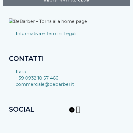
REGISTRATI AL CLUB
Informativa e Termini Legali
CONTATTI
Italia
+39 0932 18 57 466
commerciale@bebarber.it
SOCIAL
0
F
I
Y