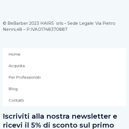
a
n
o
c
s
u
© BeBarber 2023 HAIRS srls – Sede Legale: Via Pietro
Nenni,48 – P.IVA:01748370887
e
t
t
b
a
u
Home
o
g
b
Acquista
o
r
e
Per Professionisti
k
a
Blog
Contatti
-
m
Iscriviti alla nostra newsletter e
f
ricevi il 5% di sconto sul primo