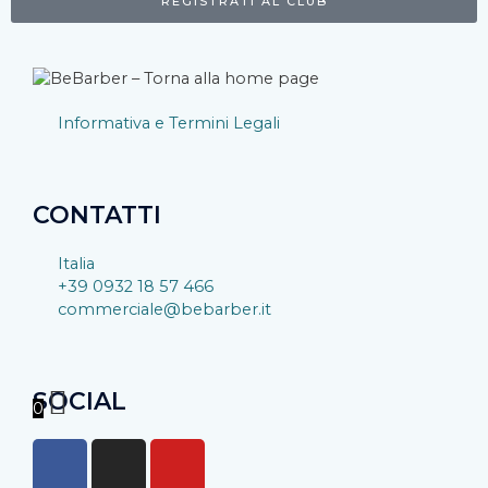
REGISTRATI AL CLUB
Informativa e Termini Legali
CONTATTI
Italia
+39 0932 18 57 466
commerciale@bebarber.it
SOCIAL
0
F
I
Y
a
n
o