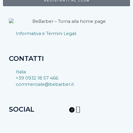
REGISTRATI AL CLUB
Informativa e Termini Legali
CONTATTI
Italia
+39 0932 18 57 466
commerciale@bebarber.it
SOCIAL
0
F
I
Y