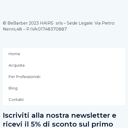
a
n
o
c
s
u
© BeBarber 2023 HAIRS srls – Sede Legale: Via Pietro
Nenni,48 – P.IVA:01748370887
e
t
t
b
a
u
Home
o
g
b
Acquista
o
r
e
Per Professionisti
k
a
Blog
Contatti
-
m
Iscriviti alla nostra newsletter e
f
ricevi il 5% di sconto sul primo