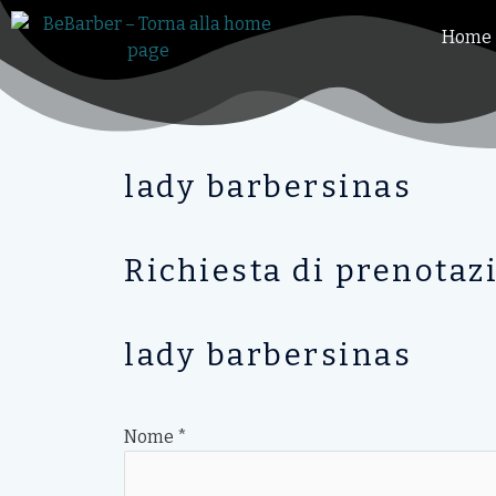
Vai
Home
al
contenuto
lady barbersinas
Richiesta di prenotaz
lady barbersinas
Nome
*