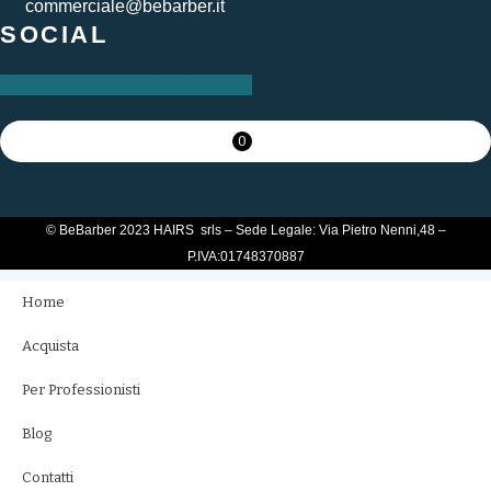
commerciale@bebarber.it
SOCIAL
Facebook-f
Instagram
Youtube
0
© BeBarber 2023 HAIRS srls – Sede Legale: Via Pietro Nenni,48 –
P.IVA:01748370887
Home
Acquista
Per Professionisti
Blog
Contatti