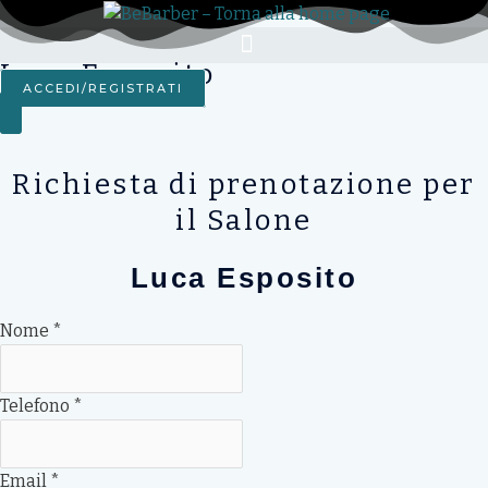
Vai
al
contenuto
Luca Esposito
ACCEDI/REGISTRATI
Richiesta di prenotazione per
il Salone
Luca Esposito
Nome
*
Telefono
*
Email
*