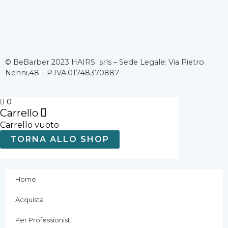
F
I
Y
a
n
o
c
s
u
© BeBarber 2023 HAIRS srls – Sede Legale: Via Pietro
Nenni,48 – P.IVA:01748370887
e
t
t
b
a
u
0
Carrello
Carrello vuoto
o
g
b
TORNA ALLO SHOP
o
r
e
k
a
Home
Acquista
-
m
Per Professionisti