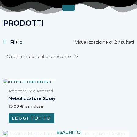
Vai
al
contenuto
PRODOTTI
O
Filtro
Visualizzazione di 2 risultati
i
b
a
p
r
ESAURITO
Attrezzature e Accessori
Nebulizzatore Spray
15,00
€
iva inclusa
LEGGI TUTTO
ESAURITO