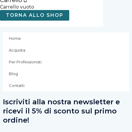
Carrello
Carrello vuoto
o
g
b
TORNA ALLO SHOP
o
r
e
k
a
Home
Acquista
-
m
Per Professionisti
f
Blog
Contatti
Iscriviti alla nostra newsletter e
ricevi il 5% di sconto sul primo
ordine!