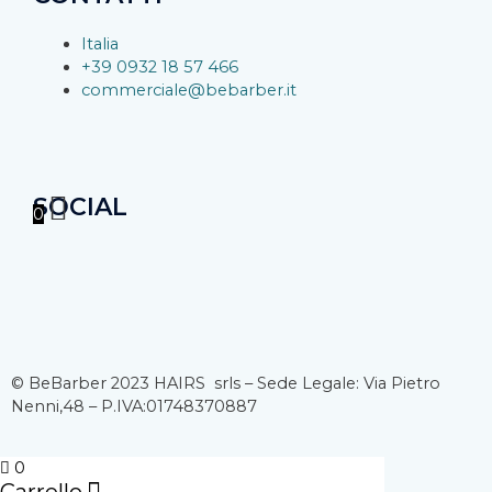
Italia
+39 0932 18 57 466
commerciale@bebarber.it
SOCIAL
0
F
I
Y
a
n
o
c
s
u
© BeBarber 2023 HAIRS srls – Sede Legale: Via Pietro
Nenni,48 – P.IVA:01748370887
e
t
t
b
a
u
0