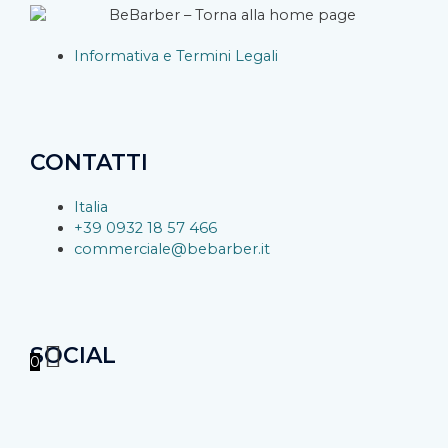
Informativa e Termini Legali
CONTATTI
Italia
+39 0932 18 57 466
commerciale@bebarber.it
SOCIAL
0
F
I
Y