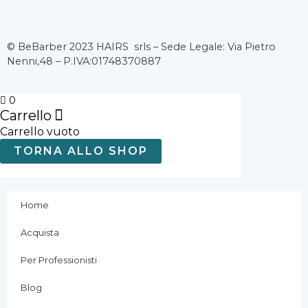
a
n
o
c
s
u
© BeBarber 2023 HAIRS srls – Sede Legale: Via Pietro
Nenni,48 – P.IVA:01748370887
e
t
t
b
a
u
0
Carrello
Carrello vuoto
o
g
b
TORNA ALLO SHOP
o
r
e
k
a
Home
Acquista
-
m
Per Professionisti
f
Blog