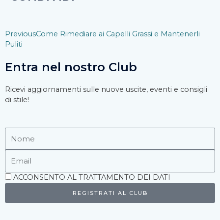
Precedente
Previous
Come Rimediare ai Capelli Grassi e Mantenerli
Puliti
Entra nel nostro Club
Ricevi aggiornamenti sulle nuove uscite, eventi e consigli
di stile!
Nome
Email
Accettazione
ACCONSENTO AL TRATTAMENTO DEI DATI
REGISTRATI AL CLUB