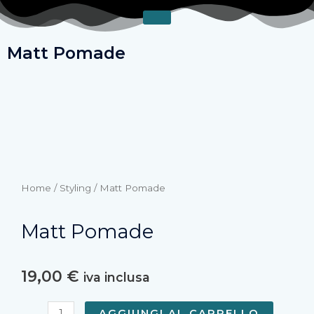
Vai
al
contenuto
Matt Pomade
Home
/
Styling
/ Matt Pomade
Matt Pomade
19,00
€
iva inclusa
Matt
AGGIUNGI AL CARRELLO