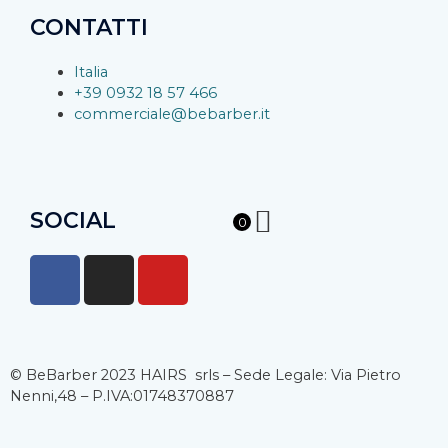
CONTATTI
Italia
+39 0932 18 57 466
commerciale@bebarber.it
SOCIAL
0
F
I
Y
a
n
o
c
s
u
e
t
t
b
a
u
© BeBarber 2023 HAIRS srls – Sede Legale: Via Pietro
o
g
b
Nenni,48 – P.IVA:01748370887
o
r
e
k
a