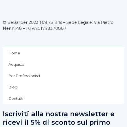
a
n
o
c
s
u
© BeBarber 2023 HAIRS srls – Sede Legale: Via Pietro
Nenni,48 – P.IVA:01748370887
e
t
t
b
a
u
Home
o
g
b
Acquista
o
r
e
Per Professionisti
k
a
Blog
Contatti
-
m
Iscriviti alla nostra newsletter e
f
ricevi il 5% di sconto sul primo