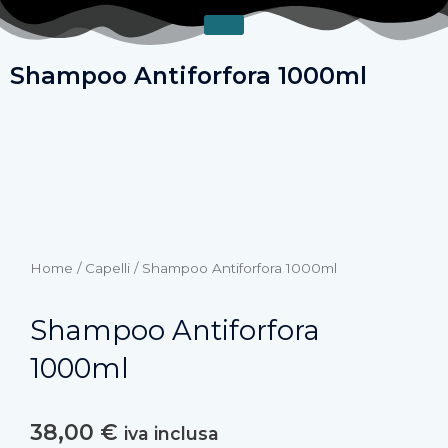
Vai
al
contenuto
Shampoo Antiforfora 1000ml
Home
/
Capelli
/ Shampoo Antiforfora 1000ml
Shampoo Antiforfora
1000ml
38,00
€
iva inclusa