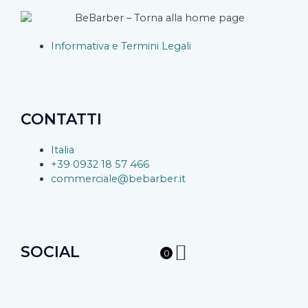
Informativa e Termini Legali
CONTATTI
Italia
+39 0932 18 57 466
commerciale@bebarber.it
SOCIAL
0
F
I
Y