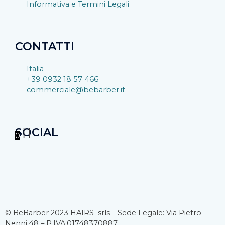
Informativa e Termini Legali
CONTATTI
Italia
+39 0932 18 57 466
commerciale@bebarber.it
SOCIAL
0
F
I
Y
a
n
o
c
s
u
© BeBarber 2023 HAIRS srls – Sede Legale: Via Pietro
Nenni,48 – P.IVA:01748370887