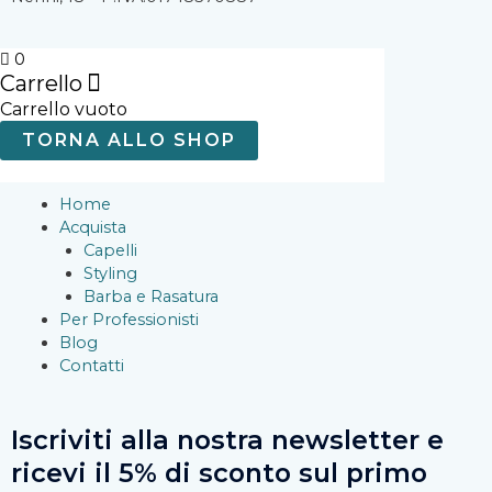
e
t
t
b
a
u
0
Carrello
Carrello vuoto
o
g
b
TORNA ALLO SHOP
o
r
e
Home
k
a
Acquista
Capelli
Styling
-
m
Barba e Rasatura
Per Professionisti
f
Blog
Contatti
Iscriviti alla nostra newsletter e
ricevi il 5% di sconto sul primo