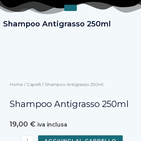
Vai
al
contenuto
Shampoo Antigrasso 250ml
Home
/
Capelli
/ Shampoo Antigrasso 250ml
Shampoo Antigrasso 250ml
19,00
€
iva inclusa
Shampoo
AGGIUNGI AL CARRELLO