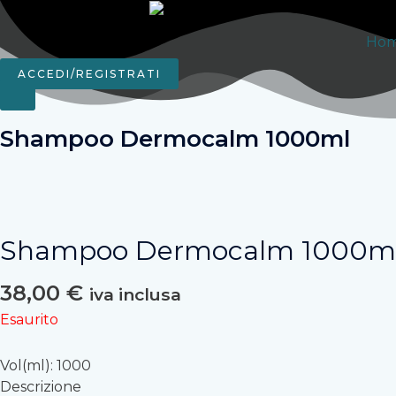
Vai
al
Ho
contenuto
ACCEDI/REGISTRATI
Shampoo Dermocalm 1000ml
Shampoo Dermocalm 1000m
38,00
€
iva inclusa
Esaurito
Vol(ml): 1000
Descrizione