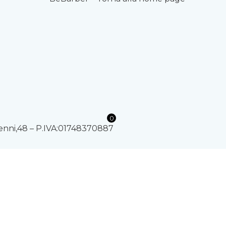
0
Nenni,48 – P.IVA:01748370887