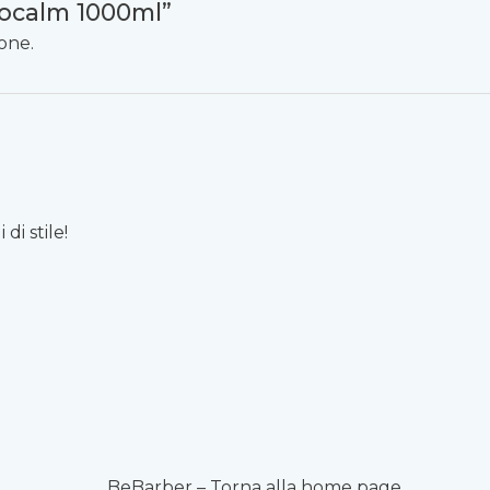
ocalm 1000ml”
one.
di stile!