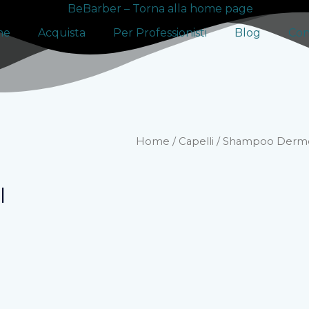
me
Acquista
Per Professionisti
Blog
Con
Home
/
Capelli
/ Shampoo Derm
l