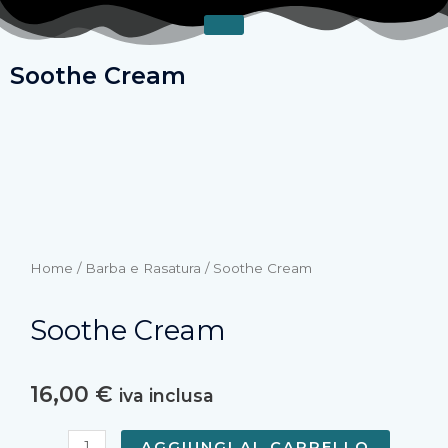
Vai
al
contenuto
Soothe Cream
Home
/
Barba e Rasatura
/ Soothe Cream
Soothe Cream
16,00
€
iva inclusa
Soothe
AGGIUNGI AL CARRELLO