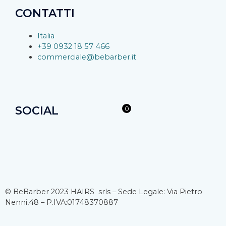
CONTATTI
Italia
+39 0932 18 57 466
commerciale@bebarber.it
SOCIAL
0
F
I
Y
a
n
o
c
s
u
© BeBarber 2023 HAIRS srls – Sede Legale: Via Pietro
Nenni,48 – P.IVA:01748370887
e
t
t