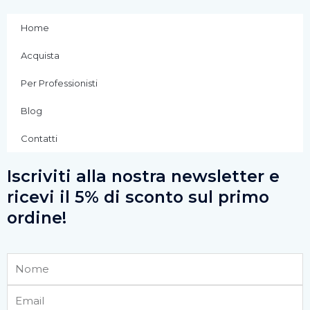
b
a
u
Home
o
g
b
Acquista
o
r
e
Per Professionisti
k
a
Blog
Contatti
-
m
Iscriviti alla nostra newsletter e
f
ricevi il 5% di sconto sul primo
ordine!
Nome
Email