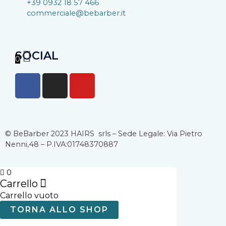
+39 0932 18 57 466
commerciale@bebarber.it
SOCIAL
0
F
I
Y
a
n
o
c
s
u
e
t
t
b
a
u
© BeBarber 2023 HAIRS srls – Sede Legale: Via Pietro
o
g
b
Nenni,48 – P.IVA:01748370887
o
r
e
k
a
0
-
m
Carrello
f
Carrello vuoto
TORNA ALLO SHOP