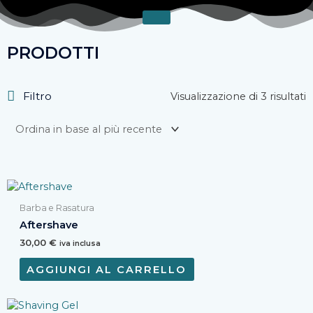
Vai
al
contenuto
PRODOTTI
O
Filtro
Visualizzazione di 3 risultati
i
b
a
p
r
Barba e Rasatura
Aftershave
30,00
€
iva inclusa
AGGIUNGI AL CARRELLO