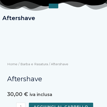
Vai
al
contenuto
Aftershave
Home
/
Barba e Rasatura
/ Aftershave
Aftershave
30,00
€
iva inclusa
Aftershave
AGGIUNGI AL CARRELLO