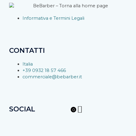
Informativa e Termini Legali
CONTATTI
Italia
+39 0932 18 57 466
commerciale@bebarber.it
SOCIAL
0
F
I
Y